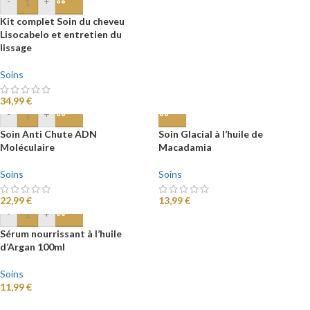
-
+
Kit complet Soin du cheveu
Lisocabelo et entretien du
lissage
Soins
34,99
€
-
+
Soin Anti Chute ADN
Soin Glacial à l’huile de
Moléculaire
Macadamia
Soins
Soins
22,99
€
13,99
€
-
+
Sérum nourrissant à l’huile
d’Argan 100ml
Soins
11,99
€