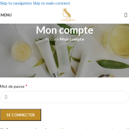
Skip to navigation
Skip to main content
MENU
Mon compte
Accueil
/
Mon compte
Se connecter
*
Identifiant ou e-mail
*
Mot de passe
SE CONNECTER